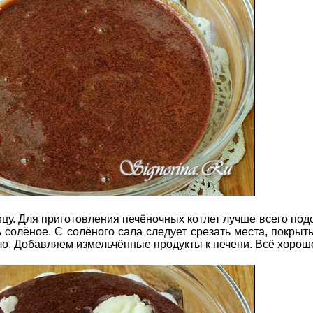
ицу. Для приготовления печёночных котлет лучше всего под
ть солёное. С солёного сала следует срезать места, покры
ло. Добавляем измельчённые продукты к печени. Всё хоро