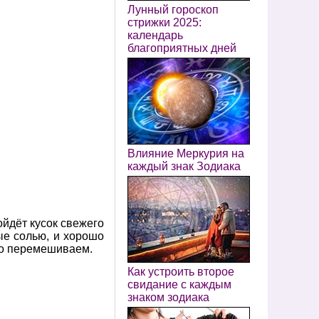
Лунный гороскоп
стрижки 2025:
календарь
благоприятных дней
Влияние Меркурия на
каждый знак Зодиака
ойдёт кусок свежего
тые солью, и хорошо
шо перемешиваем.
Как устроить второе
свидание с каждым
знаком зодиака