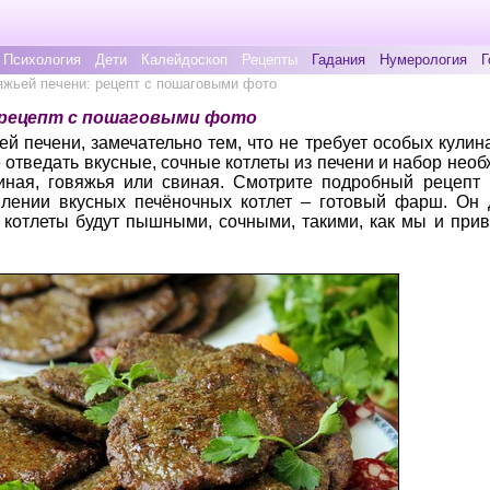
Психология
Дети
Калейдоскоп
Рецепты
Гадания
Нумерология
Г
яжьей печени: рецепт с пошаговыми фото
 рецепт с пошаговыми фото
ей печени, замечательно тем, что не требует особых кули
е отведать вкусные, сочные котлеты из печени и набор нео
иная, говяжья или свиная. Смотрите подробный рецепт 
влении вкусных печёночных котлет – готовый фарш. Он 
 котлеты будут пышными, сочными, такими, как мы и прив