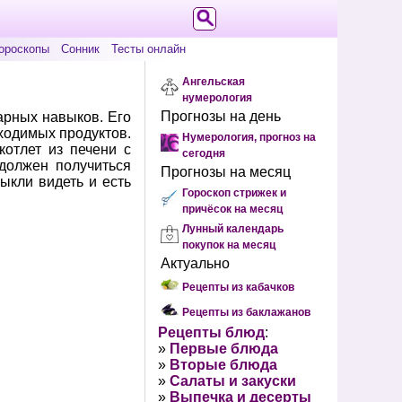
ороскопы
Сонник
Тесты онлайн
Ангельская
нумерология
Прогнозы на день
нарных навыков. Его
бходимых продуктов.
Нумерология, прогноз на
котлет из печени с
сегодня
должен получиться
Прогнозы на месяц
ыкли видеть и есть
Гороскоп стрижек и
причёсок на месяц
Лунный календарь
покупок на месяц
Актуально
Рецепты из кабачков
Рецепты из баклажанов
Рецепты блюд
:
»
Первые блюда
»
Вторые блюда
»
Салаты и закуски
»
Выпечка и десерты