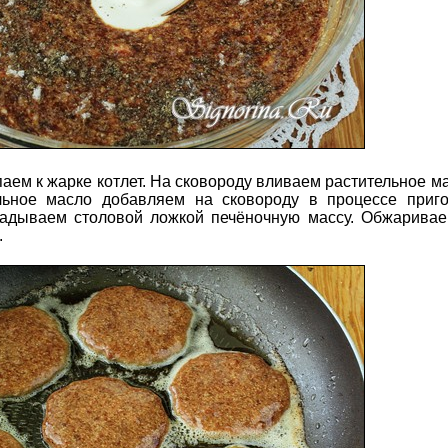
аем к жарке котлет. На сковороду вливаем растительное м
ельное масло добавляем на сковороду в процессе приг
ладываем столовой ложкой печёночную массу. Обжаривае
.