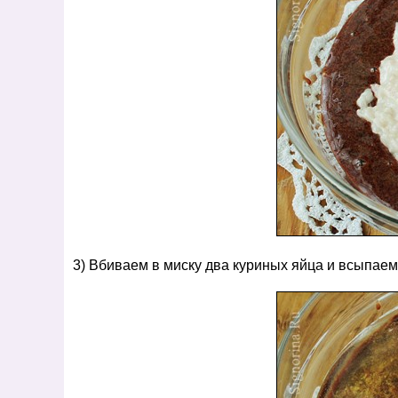
3) Вбиваем в миску два куриных яйца и всыпае