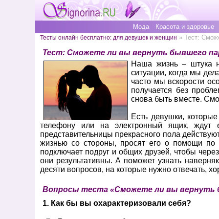
Мода
Красота и здоровье
» Тест: Смож
Тесты онлайн бесплатно: для девушек и женщин
Тест: Сможете ли вы вернуть бывшего па
Наша жизнь – штука н
ситуации, когда мы де
часто мы вскорости ос
получается без пробл
снова быть вместе. См
Есть девушки, которые
телефону или на электронный ящик, ждут 
представительницы прекрасного пола действуют 
жизнью со стороны, просят его о помощи по 
подключает подруг и общих друзей, чтобы через
они результативны. А поможет узнать наверняк
десяти вопросов, на которые нужно отвечать, х
Вопросы теста «Сможете ли вы вернуть 
1. Как бы вы охарактеризовали себя?