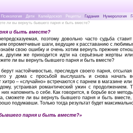
Психология
Дети
Калейдоскоп
Рецепты
Гадания
Нумерология
Г
ете ли вы вернуть бывшего парня и быть вместе?
рня и быть вместе?
епредсказуемая, поэтому довольно часто судьба ставит
лаем опрометчивые шаги, ведущие к расставанию с любимы
ознаём свою ошибку и очень хотим вернуть прежние отноше
ем, другим же приходится идти на серьёзные жертвы или
ожете ли вы вернуть бывшего парня и быть вместе?
 берут настойчивостью, преследуя своего парня, отсыла
его у дома с просьбой выслушать и снова начать в
хитро – «случайно» встречаются с парнем в магазине или 
дому, устраивая романтический ужин с продолжением. Т
 них напомнить о себе. Как говорится, в борьбе все метод
а, сможете ли вы вернуть бывшего парня и быть вместе, т
орошо подумавши. Только тогда результат будет максимальн
бывшего парня и быть вместе?»