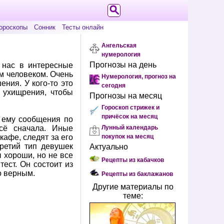
ороскопы
Сонник
Тесты онлайн
Ангельская
нумерология
Прогнозы на день
 нас в интересные
м человеком. Очень
Нумерология, прогноз на
ния. У кого-то это
сегодня
 ухищрения, чтобы
Прогнозы на месяц
Гороскоп стрижек и
причёсок на месяц
я ему сообщения по
сё сначала. Иные
Лунный календарь
кафе, следят за его
покупок на месяц
ретий тип девушек
Актуально
ы хороши, но не все
Рецепты из кабачков
ест. Он состоит из
о верным.
Рецепты из баклажанов
Другие материалы по
теме: