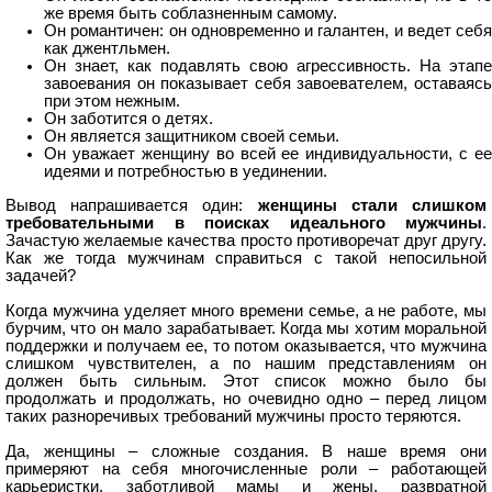
же время быть соблазненным самому.
Он романтичен: он одновременно и галантен, и ведет себя
как джентльмен.
Он знает, как подавлять свою агрессивность. На этапе
завоевания он показывает себя завоевателем, оставаясь
при этом нежным.
Он заботится о детях.
Он является защитником своей семьи.
Он уважает женщину во всей ее индивидуальности, с ее
идеями и потребностью в уединении.
Вывод напрашивается один:
женщины стали слишком
требовательными в поисках идеального мужчины
.
Зачастую желаемые качества просто противоречат друг другу.
Как же тогда мужчинам справиться с такой непосильной
задачей?
Когда мужчина уделяет много времени семье, а не работе, мы
бурчим, что он мало зарабатывает. Когда мы хотим моральной
поддержки и получаем ее, то потом оказывается, что мужчина
слишком чувствителен, а по нашим представлениям он
должен быть сильным. Этот список можно было бы
продолжать и продолжать, но очевидно одно – перед лицом
таких разноречивых требований мужчины просто теряются.
Да, женщины – сложные создания. В наше время они
примеряют на себя многочисленные роли – работающей
карьеристки, заботливой мамы и жены, развратной