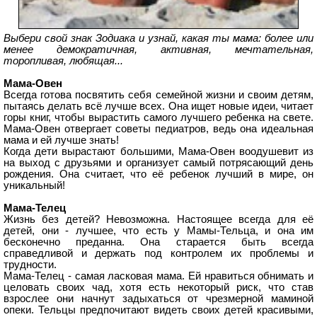
Выбери свой знак Зодиака и узнай, какая ты мама: более или
менее демократичная, активная, мечтательная,
торопливая, любящая...
Мама-Овен
Всегда готова посвятить себя семейной жизни и своим детям,
пытаясь делать всё лучше всех. Она ищет новые идеи, читает
горы книг, чтобы вырастить самого лучшего ребенка на свете.
Мама-Овен отвергает советы педиатров, ведь она идеальная
мама и ей лучше знать!
Когда дети вырастают большими, Мама-Овен воодушевит из
на выход с друзьями и организует самый потрясающий день
рождения. Она считает, что её ребенок лучший в мире, он
уникальный!
Мама-Телец
Жизнь без детей? Невозможна. Настоящее всегда для её
детей, они - лучшее, что есть у Мамы-Тельца, и она им
бесконечно преданна. Она старается быть всегда
справедливой и держать под контролем их проблемы и
трудности.
Мама-Телец - самая ласковая мама. Ей нравиться обнимать и
целовать своих чад, хотя есть некоторый риск, что став
взрослее они начнут задыхаться от чрезмерной маминой
опеки. Тельцы предпочитают видеть своих детей красивыми,