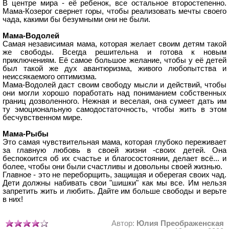
В центре мира - её ребенок, все остальное второстепенно.
Мама-Козерог свернет горы, чтобы реализовать мечты своего
чада, какими бы безумными они не были.
Мама-Водолей
Самая независимая мама, которая желает своим детям такой
же свободы. Всегда решительна и готова к новым
приключениям. Её самое большое желание, чтобы у её детей
был такой же дух авантюризма, живого любопытства и
неиссякаемого оптимизма.
Мама-Водолей даст своим свободу мысли и действий, чтобы
они могли хорошо поработать над пониманием собственных
границ дозволенного. Нежная и веселая, она сумеет дать им
ту эмоциональную самодостаточность, чтобы жить в этом
бесчувственном мире.
Мама-Рыбы
Это самая чувствительная мама, которая глубоко переживает
за главную любовь в своей жизни -своих детей. Она
беспокоится об их счастье и благосостоянии, делает всё... и
более, чтобы они были счастливы и довольны своей жизнью.
Главное - это не переборщить, защищая и оберегая своих чад.
Дети должны набивать свои "шишки" как мы все. Им нельзя
запретить жить и любить. Дайте им больше свободы и верьте
в них!
Автор:
Юлия Преображенская