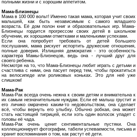
полными жизни и с хорошим аппетитом.
Мама-Близнецы
Мама в 100 000 вольт! Именно такая мама, которая учит своих
малышей, как быть независимым с самого младшего
возраста. Её дом полон книг и образовательных игр. Мама-
Близнецы гордится прогрессом своих детей в школьном
обучении, их хорошими отметками и маленькими успехами.
Если она попробует требовать от детей большего
послушания, мама рискует испортить дружеские отношения,
полные доверия. Излишняя демократия - это особенность
характера Мамы-Близнецов, ведь она - лучший друг для
своего ребенка.
Несмотря на то, что Мама-Близнецы любит играть с детьми и
счастлива с ними, она пасует перед тем, чтобы прокатиться
на велосипеде или роликовых коньках. Это для неё уже
слишком!
Мама-Рак
Мама-Рак всегда очень нежна к своим детям и внимательна к
их самым незначительным нуждам. Если её малыш грустит и
его личико омрачено каким-то недовольством, она сделает
всё, чтобы вернуть его улыбку. Обычно робкая, она может
стать настоящей тигрицей, если хоть один волосок упадет с
головы её чада.
Мама-Рак очень ценит сентиментальные пустяки. Она
коллекционирует фотографии, табели успеваемости, письма и
хранит воспоминания о том, как растут её дети.