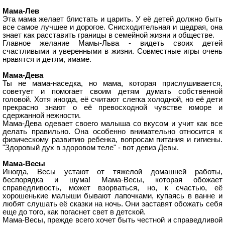
Мама-Лев
Эта мама желает блистать и царить. У её детей должно быть
все самое лучшее и дорогое. Снисходительная и щедрая, она
знает как расставить границы в семейной жизни и обществе.
Главное желание Мамы-Льва - видеть своих детей
счастливыми и уверенными в жизни. Совместные игры очень
нравятся и детям, имаме.
Мама-Дева
Ты не мама-наседка, но мама, которая прислушивается,
советует и помогает своим детям думать собственной
головой. Хотя иногда, её считают слегка холодной, но её дети
прекрасно знают о её превосходной чувстве юморе и
сдержанной нежности.
Мама-Дева одевает своего малыша со вкусом и учит как все
делать правильно. Она особенно внимательно относится к
физическому развитию ребенка, вопросам питания и гигиены.
"Здоровый дух в здоровом теле" - вот девиз Девы.
Мама-Весы
Иногда, Весы устают от тяжелой домашней работы,
беспорядка и шума! Мама-Весы, которая обожает
справедливость, может взорваться, но, к счастью, её
хорошенькие малыши бывают лапочками, купаясь в ванне и
любят слушать её сказки на ночь. Они заставят обожать себя
еще до того, как погаснет свет в детской.
Мама-Весы, прежде всего хочет быть честной и справедливой