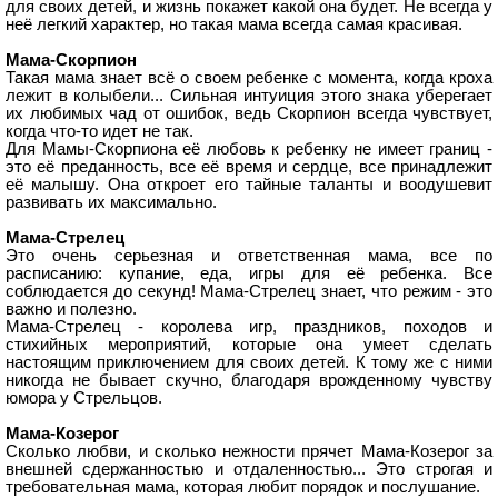
для своих детей, и жизнь покажет какой она будет. Не всегда у
неё легкий характер, но такая мама всегда самая красивая.
Мама-Скорпион
Такая мама знает всё о своем ребенке с момента, когда кроха
лежит в колыбели... Сильная интуиция этого знака уберегает
их любимых чад от ошибок, ведь Скорпион всегда чувствует,
когда что-то идет не так.
Для Мамы-Скорпиона её любовь к ребенку не имеет границ -
это её преданность, все её время и сердце, все принадлежит
её малышу. Она откроет его тайные таланты и воодушевит
развивать их максимально.
Мама-Стрелец
Это очень серьезная и ответственная мама, все по
расписанию: купание, еда, игры для её ребенка. Все
соблюдается до секунд! Мама-Стрелец знает, что режим - это
важно и полезно.
Мама-Стрелец - королева игр, праздников, походов и
стихийных мероприятий, которые она умеет сделать
настоящим приключением для своих детей. К тому же с ними
никогда не бывает скучно, благодаря врожденному чувству
юмора у Стрельцов.
Мама-Козерог
Сколько любви, и сколько нежности прячет Мама-Козерог за
внешней сдержанностью и отдаленностью... Это строгая и
требовательная мама, которая любит порядок и послушание.