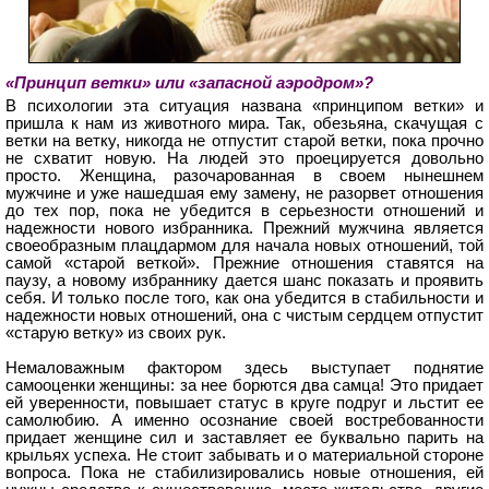
«Принцип ветки» или «запасной аэродром»?
В психологии эта ситуация названа «принципом ветки» и
пришла к нам из животного мира. Так, обезьяна, скачущая с
ветки на ветку, никогда не отпустит старой ветки, пока прочно
не схватит новую. На людей это проецируется довольно
просто. Женщина, разочарованная в своем нынешнем
мужчине и уже нашедшая ему замену, не разорвет отношения
до тех пор, пока не убедится в серьезности отношений и
надежности нового избранника. Прежний мужчина является
своеобразным плацдармом для начала новых отношений, той
самой «старой веткой». Прежние отношения ставятся на
паузу, а новому избраннику дается шанс показать и проявить
себя. И только после того, как она убедится в стабильности и
надежности новых отношений, она с чистым сердцем отпустит
«старую ветку» из своих рук.
Немаловажным фактором здесь выступает поднятие
самооценки женщины: за нее борются два самца! Это придает
ей уверенности, повышает статус в круге подруг и льстит ее
самолюбию. А именно осознание своей востребованности
придает женщине сил и заставляет ее буквально парить на
крыльях успеха. Не стоит забывать и о материальной стороне
вопроса. Пока не стабилизировались новые отношения, ей