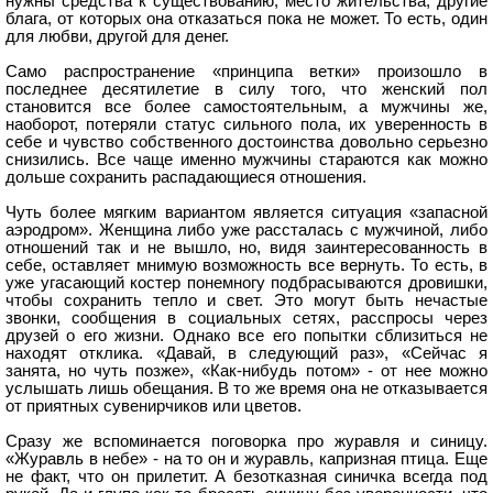
нужны средства к существованию, место жительства, другие
блага, от которых она отказаться пока не может. То есть, один
для любви, другой для денег.
Само распространение «принципа ветки» произошло в
последнее десятилетие в силу того, что женский пол
становится все более самостоятельным, а мужчины же,
наоборот, потеряли статус сильного пола, их уверенность в
себе и чувство собственного достоинства довольно серьезно
снизились. Все чаще именно мужчины стараются как можно
дольше сохранить распадающиеся отношения.
Чуть более мягким вариантом является ситуация «запасной
аэродром». Женщина либо уже рассталась с мужчиной, либо
отношений так и не вышло, но, видя заинтересованность в
себе, оставляет мнимую возможность все вернуть. То есть, в
уже угасающий костер понемногу подбрасываются дровишки,
чтобы сохранить тепло и свет. Это могут быть нечастые
звонки, сообщения в социальных сетях, расспросы через
друзей о его жизни. Однако все его попытки сблизиться не
находят отклика. «Давай, в следующий раз», «Сейчас я
занята, но чуть позже», «Как-нибудь потом» - от нее можно
услышать лишь обещания. В то же время она не отказывается
от приятных сувенирчиков или цветов.
Сразу же вспоминается поговорка про журавля и синицу.
«Журавль в небе» - на то он и журавль, капризная птица. Еще
не факт, что он прилетит. А безотказная синичка всегда под