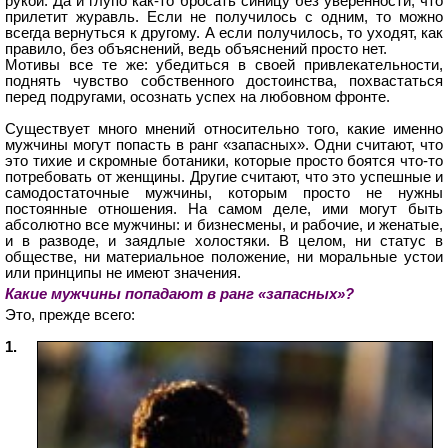
рукой. Да и глупо как-то бросать синицу без уверенности, что
прилетит журавль. Если не получилось с одним, то можно
всегда вернуться к другому. А если получилось, то уходят, как
правило, без объяснений, ведь объяснений просто нет.
Мотивы все те же: убедиться в своей привлекательности,
поднять чувство собственного достоинства, похвастаться
перед подругами, осознать успех на любовном фронте.
Существует много мнений относительно того, какие именно
мужчины могут попасть в ранг «запасных». Одни считают, что
это тихие и скромные ботаники, которые просто боятся что-то
потребовать от женщины. Другие считают, что это успешные и
самодостаточные мужчины, которым просто не нужны
постоянные отношения. На самом деле, ими могут быть
абсолютно все мужчины: и бизнесмены, и рабочие, и женатые,
и в разводе, и заядлые холостяки. В целом, ни статус в
обществе, ни материальное положение, ни моральные устои
или принципы не имеют значения.
Какие мужчины попадают в ранг «запасных»?
Это, прежде всего:
1.