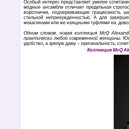
Особый интерес представляет умелое сочетани
модные ансамбли отличает предельная строгост
воротнички, подчеркивающие грациозность ш
стильной непринужденностью. А для заверше
мокасинами или же изящными туфлями на довол
Одним словом, новая коллекция McQ Alexan
практически любой современной женщины.
Юн
удобство, а зрелую даму – оригинальность, соче
Коллекция McQ Al