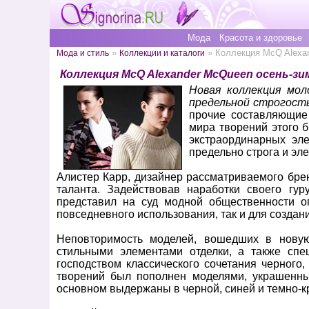
Мода
Красота и здоровье
»
» Коллекция McQ Alexan
Мода и стиль
Коллекции и каталоги
Коллекция McQ Alexander McQueen осень-зим
Новая коллекция мол
предельной строгост
прочие составляющие
мира творений этого б
экстраординарных эл
предельно строга и эле
Алистер Карр, дизайнер рассматриваемого бре
таланта. Задействовав наработки своего гу
представил на суд модной общественности о
повседневного использования, так и для созда
Неповторимость моделей, вошедших в новую
стильными элементами отделки, а также спе
господством классического сочетания черного,
творений был пополнен моделями, украшенн
основном выдержаны в черной, синей и темно-к