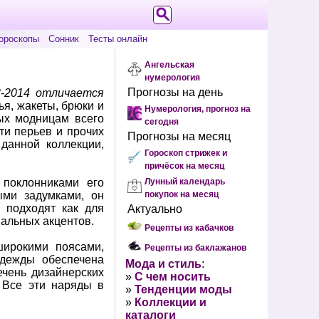
ороскопы
Сонник
Тесты онлайн
Ангельская
нумерология
Прогнозы на день
3-2014 отличается
я, жакеты, брюки и
Нумерология, прогноз на
ых модницам всего
сегодня
сти перьев и прочих
Прогнозы на месяц
данной коллекции,
Гороскоп стрижек и
причёсок на месяц
о поклонниками его
Лунный календарь
ыми задумками, он
покупок на месяц
 подходят как для
Актуально
нальных акцентов.
Рецепты из кабачков
широкими поясами,
Рецепты из баклажанов
одежды обеспечена
Мода и стиль
:
ечень дизайнерских
»
С чем носить
 Все эти наряды в
»
Тенденции моды
»
Коллекции и
каталоги