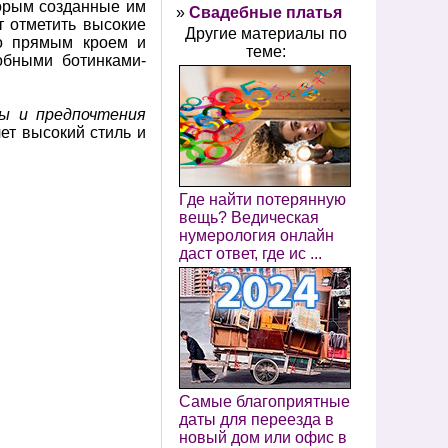
торым созданные им
»
Свадебные платья
т отметить высокие
Другие материалы по
но прямым кроем и
теме:
обными ботинками-
сы и предпочтения
ет высокий стиль и
Где найти потерянную
вещь? Ведическая
нумерология онлайн
даст ответ, где ис ...
Самые благоприятные
даты для переезда в
новый дом или офис в