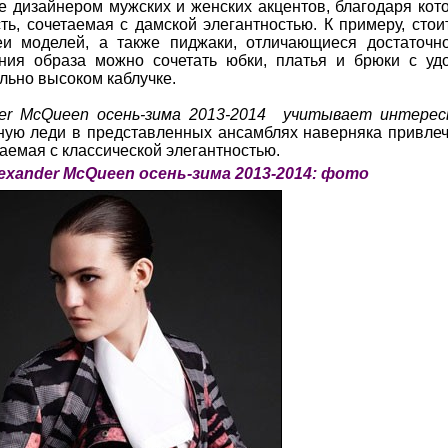
е дизайнером мужских и женских акцентов, благодаря ко
ь, сочетаемая с дамской элегантностью. К примеру, стои
еи моделей, а также пиджаки, отличающиеся достаточ
ния образа можно сочетать юбки, платья и брюки с уд
ьно высоком каблучке.
der McQueen осень-зима 2013-2014 учитывает интере
ую леди в представленных ансамблях наверняка привлеч
таемая с классической элегантностью.
exander McQueen осень-зима 2013-2014: фото