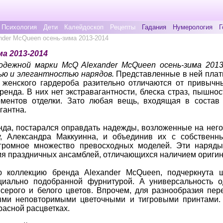
Психология
Дети
Калейдоскоп
Рецепты
Гадания
Нумерология
Г
der McQueen осень-зима 2013-2014
а 2013-2014
одежной марки McQ Alexander McQueen осень-зима 201
ью и элегантностью нарядов.
Представленные в ней плать
 женского гардероба разительно отличаются от привычн
ренда. В них нет экстравагантности, блеска страз, пышно
ементов отделки. Зато любая вещь, входящая в состав 
гантна.
нда, постарался оправдать надежды, возложенные на нег
ру, Александра Маккуинна, и объединив их с собственн
громное множество превосходных моделей. Эти наряды
ния праздничных ансамблей, отличающихся наличием ориги
 коллекцию бренда Alexander McQueen, подчеркнута 
циально подобранной фурнитурой. А универсальность 
 серого и белого цветов. Впрочем, для разнообразия пер
ыми неповторимыми цветочными и тигровыми принтами.
расной расцветках.