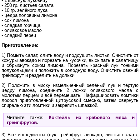
- 1 красную луковицу
- 250 гр. листьев салата
- 10 гр. зелёного лука
- цедра половины лимона
- сок лимона
- сладкая горчица
- оливковое масло
- сладкий перец
Приготовление:
1) Помыть салат, слить воду и подсушить листья. Очистить от
кожуры авокадо и порезать на кусочки, высыпать в салатницу
и сбрызнуть соком лимона. Порезать красный лук тонкими
полукольцами и положить в холодную воду. Очистить свежий
грейпфрут и разделить на дольки.
2) Положить в миску измельченный зелёный лук и тёртую
цедру лимона, соединить 2 ложки оливкового масла с
молотым перцем и всё перемешать. Нафаршировать ломтики
лосося приготовленной цитрусовой смесью, затем свернуть
спиралью эти ломтики и закрепить шпажкой.
Читайте также:
Коктейль из крабового мяса и
грейпфрутов
.
3) Все ингредиенты (лук, грейпфрут, авокадо, листья салата,
рулетики лосося) выложить на блюдо и полить заправкой из