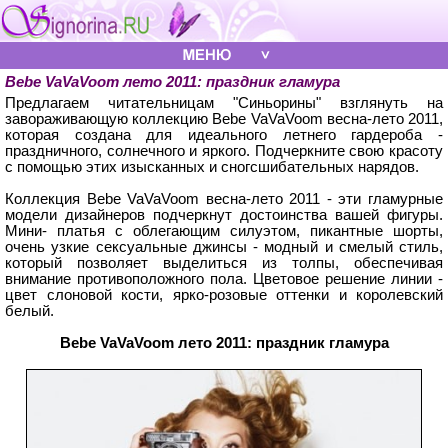
Bebe VaVaVoom лето 2011: праздник гламура
Предлагаем читательницам "Синьорины" взглянуть на
завораживающую коллекцию Bebe VaVaVoom весна-лето 2011,
которая создана для идеального летнего гардероба -
праздничного, солнечного и яркого. Подчеркните свою красоту
с помощью этих изысканных и сногсшибательных нарядов.
Коллекция Bebe VaVaVoom весна-лето 2011 - эти гламурные
модели дизайнеров подчеркнут достоинства вашей фигуры.
Мини- платья с облегающим силуэтом, пикантные шорты,
очень узкие сексуальные джинсы - модный и смелый стиль,
который позволяет выделиться из толпы, обеспечивая
внимание противоположного пола. Цветовое решение линии -
цвет слоновой кости, ярко-розовые оттенки и королевский
белый.
Bebe VaVaVoom лето 2011: праздник гламура