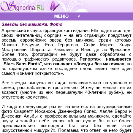
Звезды без макияжа. Фото
Апрельский выпуск французского издания Elle подготовил для
своих читательниц сюрприз – на его страницах предстанут
восемь европейских звезд без макияжа, среди которых
Моника Белуччи, Ева Герцигова, Софи Марсо, Кьяра
Мастроянни, Шарлотта Рэмплинг и Инес де ла Фрессанж.
Более того, фотографии не будут даже обработаны с
помощью графических редакторов.
Репортаж называется
"Stars Sans Fards", что означает «Звезды без макияжа»
, но
во французском языке последнее слово имеет еще один
смысл и значит «открытость».
Все звезды выпуска выглядят исключительно натурально и
свежо, расслабленно и трогательно. Этому не мешает ни их
возраст (многие из них перешагнули 40-летний рубеж), ни
отсутствие косметики.
И когда в следующий раз вы наткнетесь на ретушированные
фото Скарлетт Йохансон, Дженнифер Лопес, Халле Берри и
Джессики Альбы с профессиональным макияжем, сделайте
паузу и задайте себе вопрос «А не лучше бы и не более
привлекательно выглядели бы они без всей этой
искусственной мишуры?». Полагаем, что ответ на него будет