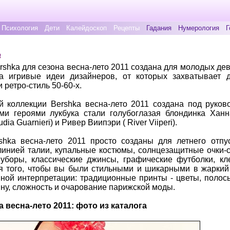
Психология
Дети
Калейдоскоп
Рецепты
Гадания
Нумерология
Г
а
rshka для сезона весна-лето 2011 создана для молодых де
а игривые идеи дизайнеров, от которых захватывает д
 ретро-стиль 50-60-х.
 коллекции Bershka весна-лето 2011 создана под руков
ыми героями лукбука стали голубоглазая блондинка Хан
a Guarnieri) и Ривер Виипэри ( River Viiperi).
hka весна-лето 2011 просто созданы для летнего отпус
инией талии, купальные костюмы, солнцезащитные очки-се
 уборы, классические джинсы, графические футболки, к
я того, чтобы вы были стильными и шикарными в жаркий 
ной интерпретации: традиционные принты - цветы, полосы
ну, сложность и очарование парижской моды.
a весна-лето 2011: фото из каталога