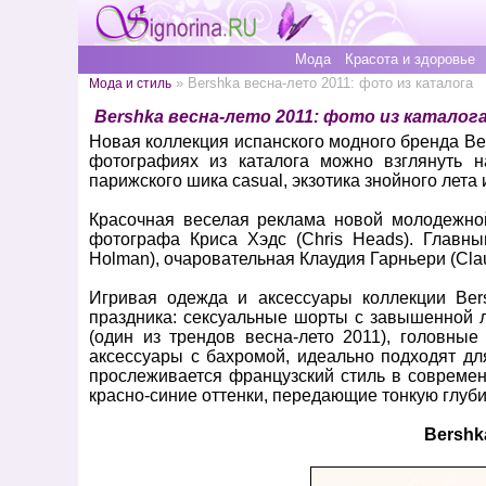
Мода
Красота и здоровье
» Bershka весна-лето 2011: фото из каталога
Мода и стиль
Bershka весна-лето 2011: фото из каталог
Новая коллекция испанского модного бренда Be
фотографиях из каталога можно взглянуть н
парижского шика casual, экзотика знойного лета и
Красочная веселая реклама новой молодежной
фотографа Криса Хэдс (Chris Heads). Главн
Holman), очаровательная Клаудия Гарньери (Claudi
Игривая одежда и аксессуары коллекции Bers
праздника: сексуальные шорты с завышенной л
(один из трендов весна-лето 2011), головные
аксессуары с бахромой, идеально подходят дл
прослеживается французский стиль в современ
красно-синие оттенки, передающие тонкую глуби
Bershk