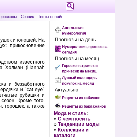
ороскопы
Сонник
Тесты онлайн
Ангельская
нумерология
Прогнозы на день
вушек и юношей. На
ух: прикосновение
Нумерология, прогноз на
сегодня
Прогнозы на месяц
одством известного
Гороскоп стрижек и
на Холман (Hannah
причёсок на месяц
Лунный календарь
ка и беззаботного
покупок на месяц
рдечки и "cat eye"
Актуально
летчатые рубашки и
Рецепты из кабачков
сезон. Кроме того,
, горошек, а также
Рецепты из баклажанов
Мода и стиль
:
»
С чем носить
»
Тенденции моды
»
Коллекции и
каталоги