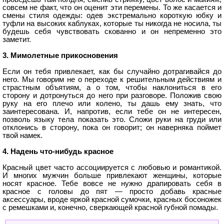
совсем не факт, что он оценит эти перемены. То же касается и
смены стиля одежды: одев экстремально короткую юбку и
туфли на высоких каблуках, которые ты никогда не носила, ты
будешь себя чувствовать скованно и он непременно это
заметит.
3. Мимолетные прикосновения
Если он тебя привлекает, как бы случайно дотрагивайся до
него. Мы говорим не о переходе к решительным действиям и
страстным объятиям, а о том, чтобы наклониться в его
сторону и дотронуться до него при разговоре. Положив свою
руку на его плечо или колено, ты дашь ему знать, что
заинтересована. И, напротив, если тебе он не интересен,
позволь языку тела показать это. Сложи руки на груди или
отклонись в сторону, пока он говорит; он наверняка поймет
твой намек.
4. Надень что-нибудь красное
Красный цвет часто ассоциируется с любовью и романтикой.
И многих мужчин больше привлекают женщины, которые
носят красное. Тебе вовсе не нужно драпировать себя в
красное с головы до пят — просто добавь красные
аксессуары, вроде яркой красной сумочки, красных босоножек
с ремешками и, конечно, сверкающей красной губной помады.