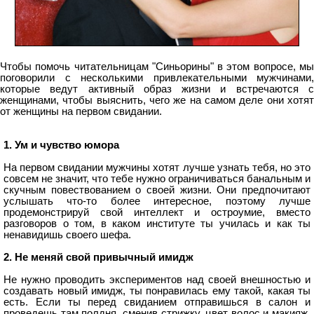
Чтобы помочь читательницам "Синьорины" в этом вопросе, мы
поговорили с несколькими привлекательными мужчинами,
которые ведут активный образ жизни и встречаются с
женщинами, чтобы выяснить, чего же на самом деле они хотят
от женщины на первом свидании.
1. Ум и чувство юмора
На первом свидании мужчины хотят лучше узнать тебя, но это
совсем не значит, что тебе нужно ограничиваться банальным и
скучным повествованием о своей жизни. Они предпочитают
услышать что-то более интересное, поэтому лучше
продемонстрируй свой интеллект и остроумие, вместо
разговоров о том, в каком институте ты училась и как ты
ненавидишь своего шефа.
2. Не меняй свой привычный имидж
Не нужно проводить экспериментов над своей внешностью и
создавать новый имидж, ты понравилась ему такой, какая ты
есть. Если ты перед свиданием отправишься в салон и
проведешь там полдня, сменив стрижку, цвет волос и макияж,