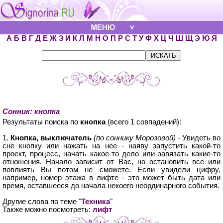
А
Б
В
Г
Д
Е
Ж
З
И
К
Л
М
Н
О
П
Р
С
Т
У
Ф
Х
Ц
Ч
Ш
Щ
Э
Ю
Я
Сонник: кнопка
Результаты поиска по
кнопка
(всего 1 совпадений):
1.
Кнопка, выключатель
(по соннику Морозовой)
- Увидеть во
сне кнопку или нажать на нее - наяву запустить какой-то
проект, процесс, начать какое-то дело или завязать какие-то
отношения. Начало зависит от Вас, но остановить все или
повлиять Вы потом не сможете. Если увидели цифру,
например, номер этажа в лифте - это может быть дата или
время, оставшееся до начала некоего неординарного события.
Другие слова по теме "
Техника
"
Также можно посмотреть:
лифт