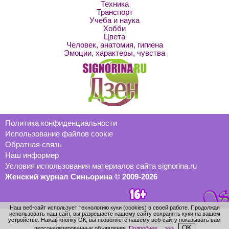
Техника
Транспорт
Учеба и наука
Хобби
Цвета
Человек, анатомия, гигиена
Эмоции, характеры, чувства
Политика конфиденциальности
Использование файлов cookie
Обратная связь
Наш информер
Условия использования материалов сайта signorina.ru
Женский журнал Синьорина © 2009-2026
Наш веб-сайт использует технологию куки (cookies) в своей работе. Продолжая
использовать наш сайт, вы разрешаете нашему сайту сохранять куки на вашем
устройстве. Нажав кнопку ОК, вы позволяете нашему веб-сайту показывать вам
OK
персонализированные объявления.
Подробнее… >>>