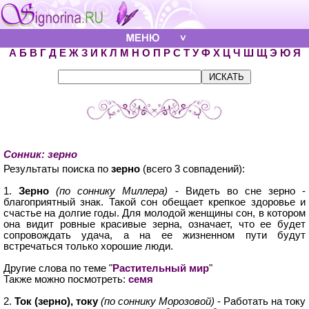
А
Б
В
Г
Д
Е
Ж
З
И
К
Л
М
Н
О
П
Р
С
Т
У
Ф
Х
Ц
Ч
Ш
Щ
Э
Ю
Я
Сонник: зерно
Результаты поиска по
зерно
(всего 3 совпадений):
1.
Зерно
(по соннику Миллера)
- Видеть во сне зерно -
благоприятный знак. Такой сон обещает крепкое здоровье и
счастье на долгие годы. Для молодой женщины сон, в котором
она видит ровные красивые зерна, означает, что ее будет
сопровождать удача, а на ее жизненном пути будут
встречаться только хорошие люди.
Другие слова по теме "
Растительный мир
"
Также можно посмотреть:
семя
2.
Ток (зерно), току
(по соннику Морозовой)
- Работать на току