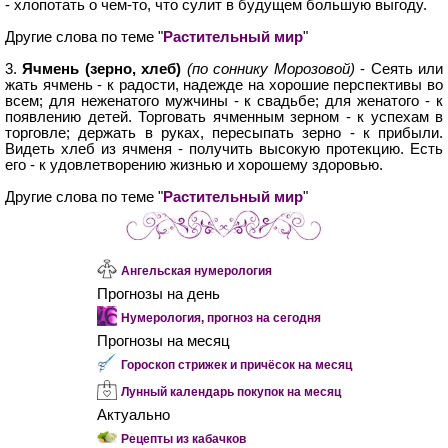
- хлопотать о чем-то, что сулит в будущем большую выгоду.
Другие слова по теме "
Растительный мир
"
3.
Ячмень (зерно, хлеб)
(по соннику Морозовой)
- Сеять или
жать ячмень - к радости, надежде на хорошие перспективы во
всем; для неженатого мужчины - к свадьбе; для женатого - к
появлению детей. Торговать ячменным зерном - к успехам в
торговле; держать в руках, пересыпать зерно - к прибыли.
Видеть хлеб из ячменя - получить высокую протекцию. Есть
его - к удовлетворению жизнью и хорошему здоровью.
Другие слова по теме "
Растительный мир
"
Ангельская нумерология
Прогнозы на день
Нумерология, прогноз на сегодня
Прогнозы на месяц
Гороскоп стрижек и причёсок на месяц
Лунный календарь покупок на месяц
Актуально
Рецепты из кабачков