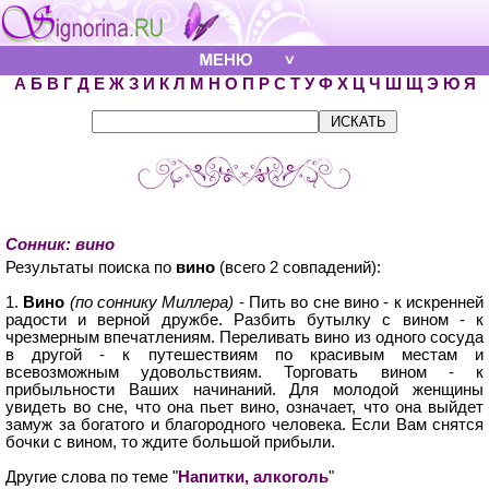
А
Б
В
Г
Д
Е
Ж
З
И
К
Л
М
Н
О
П
Р
С
Т
У
Ф
Х
Ц
Ч
Ш
Щ
Э
Ю
Я
Сонник: вино
Результаты поиска по
вино
(всего 2 совпадений):
1.
Вино
(по соннику Миллера)
- Пить во сне вино - к искренней
радости и верной дружбе. Разбить бутылку с вином - к
чрезмерным впечатлениям. Переливать вино из одного сосуда
в другой - к путешествиям по красивым местам и
всевозможным удовольствиям. Торговать вином - к
прибыльности Ваших начинаний. Для молодой женщины
увидеть во сне, что она пьет вино, означает, что она выйдет
замуж за богатого и благородного человека. Если Вам снятся
бочки с вином, то ждите большой прибыли.
Другие слова по теме "
Напитки, алкоголь
"