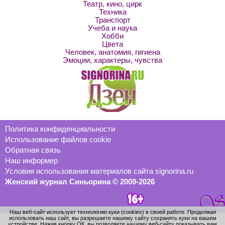
Театр, кино, цирк
Техника
Транспорт
Учеба и наука
Хобби
Цвета
Человек, анатомия, гигиена
Эмоции, характеры, чувства
Политика конфиденциальности
Использование файлов cookie
Обратная связь
Наш информер
Условия использования материалов сайта signorina.ru
Женский журнал Синьорина © 2009-2026
Наш веб-сайт использует технологию куки (cookies) в своей работе. Продолжая
использовать наш сайт, вы разрешаете нашему сайту сохранять куки на вашем
устройстве. Нажав кнопку ОК, вы позволяете нашему веб-сайту показывать вам