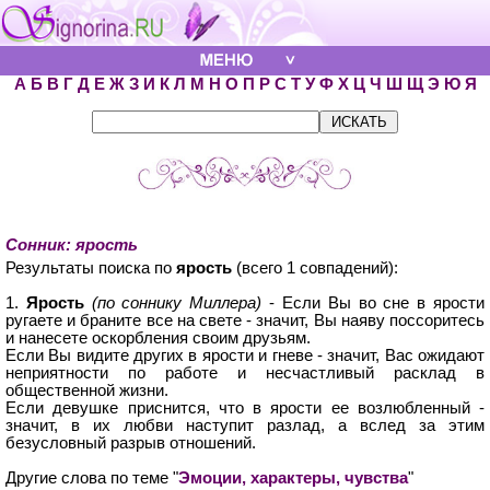
А
Б
В
Г
Д
Е
Ж
З
И
К
Л
М
Н
О
П
Р
С
Т
У
Ф
Х
Ц
Ч
Ш
Щ
Э
Ю
Я
Сонник: ярость
Результаты поиска по
ярость
(всего 1 совпадений):
1.
Ярость
(по соннику Миллера)
- Если Вы во сне в ярости
ругаете и браните все на свете - значит, Вы наяву поссоритесь
и нанесете оскорбления своим друзьям.
Если Вы видите других в ярости и гневе - значит, Вас ожидают
неприятности по работе и несчастливый расклад в
общественной жизни.
Если девушке приснится, что в ярости ее возлюбленный -
значит, в их любви наступит разлад, а вслед за этим
безусловный разрыв отношений.
Другие слова по теме "
Эмоции, характеры, чувства
"