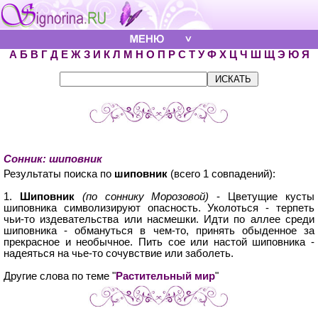
А
Б
В
Г
Д
Е
Ж
З
И
К
Л
М
Н
О
П
Р
С
Т
У
Ф
Х
Ц
Ч
Ш
Щ
Э
Ю
Я
Сонник: шиповник
Результаты поиска по
шиповник
(всего 1 совпадений):
1.
Шиповник
(по соннику Морозовой)
- Цветущие кусты
шиповника символизируют опасность. Уколоться - терпеть
чьи-то издевательства или насмешки. Идти по аллее среди
шиповника - обмануться в чем-то, принять обыденное за
прекрасное и необычное. Пить сое или настой шиповника -
надеяться на чье-то сочувствие или заболеть.
Другие слова по теме "
Растительный мир
"