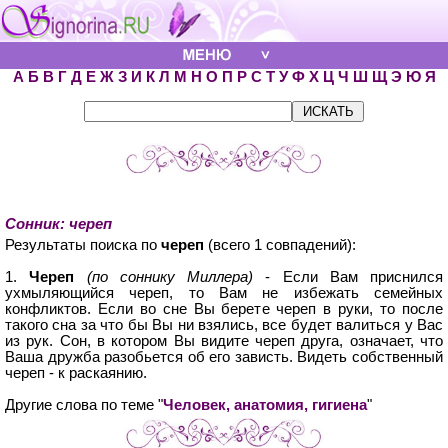
А
Б
В
Г
Д
Е
Ж
З
И
К
Л
М
Н
О
П
Р
С
Т
У
Ф
Х
Ц
Ч
Ш
Щ
Э
Ю
Я
Сонник: череп
Результаты поиска по
череп
(всего 1 совпадений):
1.
Череп
(по соннику Миллера)
- Если Вам приснился
ухмыляющийся череп, то Вам не избежать семейных
конфликтов. Если во сне Вы берете череп в руки, то после
такого сна за что бы Вы ни взялись, все будет валиться у Вас
из рук. Сон, в котором Вы видите череп друга, означает, что
Ваша дружба разобьется об его зависть. Видеть собственный
череп - к раскаянию.
Другие слова по теме "
Человек, анатомия, гигиена
"