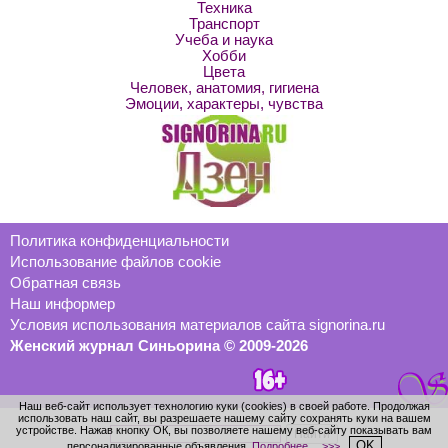
Техника
Транспорт
Учеба и наука
Хобби
Цвета
Человек, анатомия, гигиена
Эмоции, характеры, чувства
Политика конфиденциальности
Использование файлов cookie
Обратная связь
Наш информер
Условия использования материалов сайта signorina.ru
Женский журнал Синьорина © 2009-2026
Наш веб-сайт использует технологию куки (cookies) в своей работе. Продолжая
использовать наш сайт, вы разрешаете нашему сайту сохранять куки на вашем
устройстве. Нажав кнопку ОК, вы позволяете нашему веб-сайту показывать вам
OK
персонализированные объявления.
Подробнее… >>>