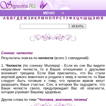
А
Б
В
Г
Д
Е
Ж
З
И
К
Л
М
Н
О
П
Р
С
Т
У
Ф
Х
Ц
Ч
Ш
Щ
Э
Ю
Я
Сонник: челюсти
Результаты поиска по
челюсти
(всего 1 совпадений):
1.
Челюсти
(по соннику Миллера)
- Если во сне Вы видите
некрасивые челюсти, то в Ваших отношениях с друзьями
возникнет трещина. Если Вам приснилось, что Вы стали
жертвой дикого животного и угодили к нему в челюсти, то Вам
следует быть готовым к тому, что происки врагов могут
разрушить Ваше счастье. Сон, в котором Вы ощущаете, что
Ваши челюсти свело, предупреждает Вас об опасности,
которая угрожает Вашему здоровью.
Другие слова по теме "
Человек, анатомия, гигиена
"