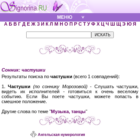
А
Б
В
Г
Д
Е
Ж
З
И
К
Л
М
Н
О
П
Р
С
Т
У
Ф
Х
Ц
Ч
Ш
Щ
Э
Ю
Я
Сонник: частушки
Результаты поиска по
частушки
(всего 1 совпадений):
1.
Частушки
(по соннику Морозовой)
- Слушать частушки,
видеть их исполнителей - готовиться к очень веселому
событию. Если Вы поете частушки, можете попасть в
смешное положение.
Другие слова по теме "
Музыка, танцы
"
Ангельская нумерология