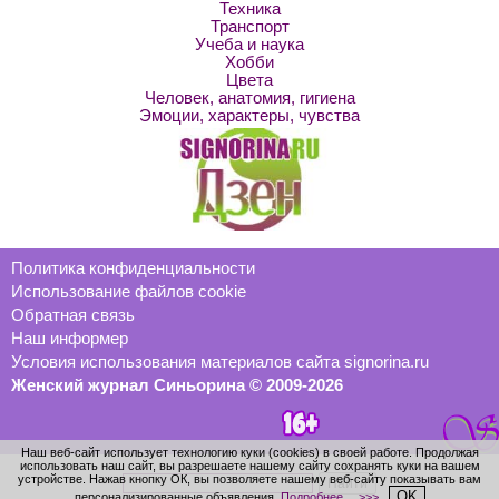
Техника
Транспорт
Учеба и наука
Хобби
Цвета
Человек, анатомия, гигиена
Эмоции, характеры, чувства
Политика конфиденциальности
Использование файлов cookie
Обратная связь
Наш информер
Условия использования материалов сайта signorina.ru
Женский журнал Синьорина © 2009-2026
Наш веб-сайт использует технологию куки (cookies) в своей работе. Продолжая
использовать наш сайт, вы разрешаете нашему сайту сохранять куки на вашем
устройстве. Нажав кнопку ОК, вы позволяете нашему веб-сайту показывать вам
OK
персонализированные объявления.
Подробнее… >>>