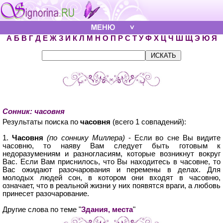
А
Б
В
Г
Д
Е
Ж
З
И
К
Л
М
Н
О
П
Р
С
Т
У
Ф
Х
Ц
Ч
Ш
Щ
Э
Ю
Я
Сонник: часовня
Результаты поиска по
часовня
(всего 1 совпадений):
1.
Часовня
(по соннику Миллера)
- Если во сне Вы видите
часовню, то наяву Вам следует быть готовым к
недоразумениям и разногласиям, которые возникнут вокруг
Вас. Если Вам приснилось, что Вы находитесь в часовне, то
Вас ожидают разочарования и перемены в делах. Для
молодых людей сон, в котором они входят в часовню,
означает, что в реальной жизни у них появятся враги, а любовь
принесет разочарование.
Другие слова по теме "
Здания, места
"