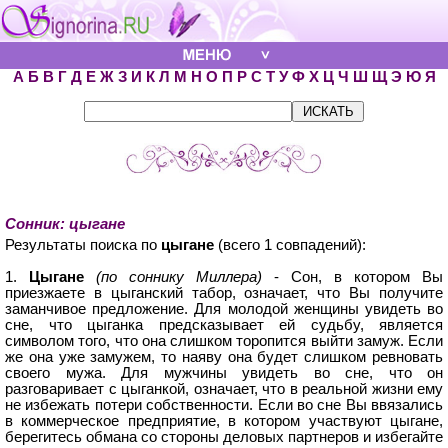
А
Б
В
Г
Д
Е
Ж
З
И
К
Л
М
Н
О
П
Р
С
Т
У
Ф
Х
Ц
Ч
Ш
Щ
Э
Ю
Я
Сонник: цыгане
Результаты поиска по
цыгане
(всего 1 совпадений):
1.
Цыгане
(по соннику Миллера)
- Сон, в котором Вы
приезжаете в цыганский табор, означает, что Вы получите
заманчивое предложение. Для молодой женщины увидеть во
сне, что цыганка предсказывает ей судьбу, является
символом того, что она слишком торопится выйти замуж. Если
же она уже замужем, то наяву она будет слишком ревновать
своего мужа. Для мужчины увидеть во сне, что он
разговаривает с цыганкой, означает, что в реальной жизни ему
не избежать потери собственности. Если во сне Вы ввязались
в коммерческое предприятие, в котором участвуют цыгане,
берегитесь обмана со стороны деловых партнеров и избегайте