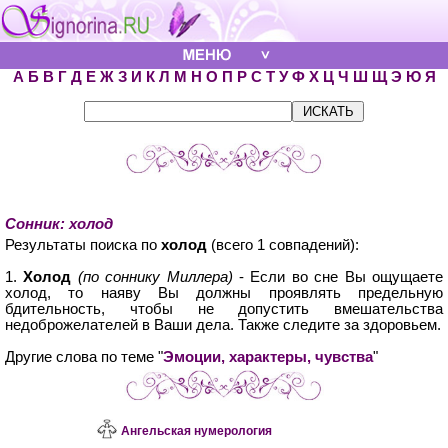
А
Б
В
Г
Д
Е
Ж
З
И
К
Л
М
Н
О
П
Р
С
Т
У
Ф
Х
Ц
Ч
Ш
Щ
Э
Ю
Я
Сонник: холод
Результаты поиска по
холод
(всего 1 совпадений):
1.
Холод
(по соннику Миллера)
- Если во сне Вы ощущаете
холод, то наяву Вы должны проявлять предельную
бдительность, чтобы не допустить вмешательства
недоброжелателей в Ваши дела. Также следите за здоровьем.
Другие слова по теме "
Эмоции, характеры, чувства
"
Ангельская нумерология