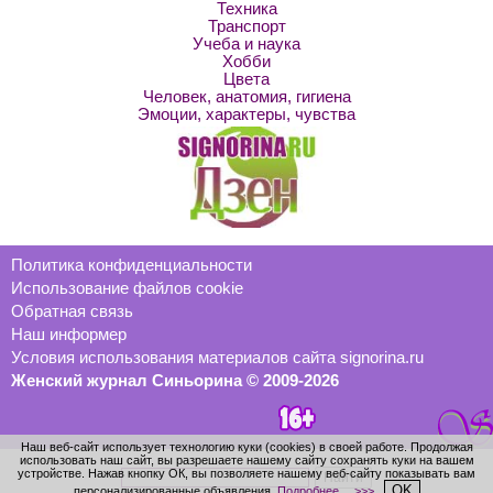
Техника
Транспорт
Учеба и наука
Хобби
Цвета
Человек, анатомия, гигиена
Эмоции, характеры, чувства
Политика конфиденциальности
Использование файлов cookie
Обратная связь
Наш информер
Условия использования материалов сайта signorina.ru
Женский журнал Синьорина © 2009-2026
Наш веб-сайт использует технологию куки (cookies) в своей работе. Продолжая
использовать наш сайт, вы разрешаете нашему сайту сохранять куки на вашем
устройстве. Нажав кнопку ОК, вы позволяете нашему веб-сайту показывать вам
OK
персонализированные объявления.
Подробнее… >>>