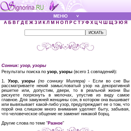
А
Б
В
Г
Д
Е
Ж
З
И
К
Л
М
Н
О
П
Р
С
Т
У
Ф
Х
Ц
Ч
Ш
Щ
Э
Ю
Я
Сонник: узор, узоры
Результаты поиска по
узор, узоры
(всего 1 совпадений):
1.
Узор, узоры
(по соннику Миллера)
- Если во сне Вы
рассматриваете некий замысловатый узор на декоративной
решетке или, допустим, двери, то в реальной жизни Вы
рискуете погрязнуть в мелочах, упустив из виду самое
главное. Для замужней женщины сон, в котором она вышивает
или вывязывает какой-либо узор, предупреждает ее о том, что
порой она слишком много внимания уделяет быту, забывая,
что человеческое общение не заменит никакой борщ.
Другие слова по теме "
Разное
"