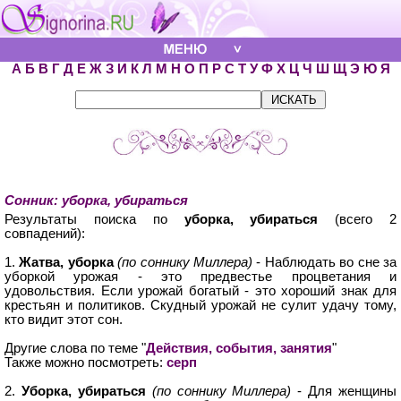
А
Б
В
Г
Д
Е
Ж
З
И
К
Л
М
Н
О
П
Р
С
Т
У
Ф
Х
Ц
Ч
Ш
Щ
Э
Ю
Я
Сонник: уборка, убираться
Результаты поиска по
уборка, убираться
(всего 2
совпадений):
1.
Жатва, уборка
(по соннику Миллера)
- Наблюдать во сне за
уборкой урожая - это предвестье процветания и
удовольствия. Если урожай богатый - это хороший знак для
крестьян и политиков. Скудный урожай не сулит удачу тому,
кто видит этот сон.
Другие слова по теме "
Действия, события, занятия
"
Также можно посмотреть:
серп
2.
Уборка, убираться
(по соннику Миллера)
- Для женщины