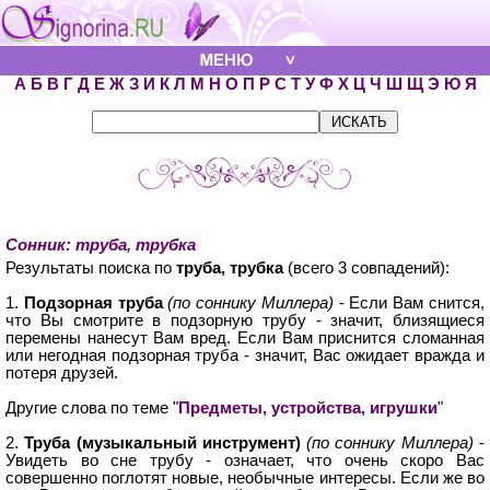
А
Б
В
Г
Д
Е
Ж
З
И
К
Л
М
Н
О
П
Р
С
Т
У
Ф
Х
Ц
Ч
Ш
Щ
Э
Ю
Я
Сонник: труба, трубка
Результаты поиска по
труба, трубка
(всего 3 совпадений):
1.
Подзорная труба
(по соннику Миллера)
- Если Вам снится,
что Вы смотрите в подзорную трубу - значит, близящиеся
перемены нанесут Вам вред. Если Вам приснится сломанная
или негодная подзорная труба - значит, Вас ожидает вражда и
потеря друзей.
Другие слова по теме "
Предметы, устройства, игрушки
"
2.
Труба (музыкальный инструмент)
(по соннику Миллера)
-
Увидеть во сне трубу - означает, что очень скоро Вас
совершенно поглотят новые, необычные интересы. Если же во