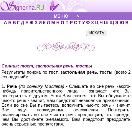
А
Б
В
Г
Д
Е
Ж
З
И
К
Л
М
Н
О
П
Р
С
Т
У
Ф
Х
Ц
Ч
Ш
Щ
Э
Ю
Я
Сонник: тост, застольная речь, тосты
Результаты поиска по
тост, застольная речь, тосты
(всего 2
совпадений):
1.
Речь
(по соннику Миллера)
- Слышать во сне речь какого-
нибудь правительственного лица - означает, что Вы
поссоритесь с другом. Если Вам снится, что Вы обсуждаете
чью-то речь - значит, Вам предстоят невеселые приключения.
Если во сне Вы пытаетесь вспомнить чью-то речь - значит,
Вас ждут неожиданные осложнения. Повторять,
анализировать во сне чью-то речь предвещает, что прежде,
чем Вы достигнете желаемого, Вам предстоит преодолеть
очень серьезные препятствия.