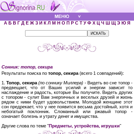
А
Б
В
Г
Д
Е
Ж
З
И
К
Л
М
Н
О
П
Р
С
Т
У
Ф
Х
Ц
Ч
Ш
Щ
Э
Ю
Я
Сонник: топор, секира
Результаты поиска по
топор, секира
(всего 1 совпадений):
1.
Топор, секира
(по соннику Миллера)
- Видеть во сне топор -
предвещает, что от Ваших усилий и энергии зависит то
наслаждение и радость, которые Вы получите. Видеть других
с топором - сулит Вам энергичных и веселых друзей и жизнь
рядом с ними будет удовольствием. Молодой женщине этот
сон предрекает, что у нее появится весьма достойный, хотя и
небогатый поклонник. Сломанный или ржавый топор -
означает болезнь и утрату денег и имущества.
Другие слова по теме "
Предметы, устройства, игрушки
"