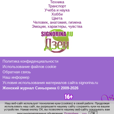
Техника
Транспорт
Учеба и наука
Хобби
Цвета
Человек, анатомия, гигиена
Эмоции, характеры, чувства
Политика конфиденциальности
Использование файлов cookie
Обратная связь
Наш информер
Условия использования материалов сайта signorina.ru
Женский журнал Синьорина © 2009-2026
Наш веб-сайт использует технологию куки (cookies) в своей работе. Продолжая
использовать наш сайт, вы разрешаете нашему сайту сохранять куки на вашем
устройстве. Нажав кнопку ОК, вы позволяете нашему веб-сайту показывать вам
OK
персонализированные объявления.
Подробнее… >>>