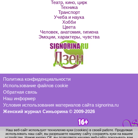
Театр, кино, цирк
Техника
Транспорт
Учеба и наука
Хобби
Цвета
Человек, анатомия, гигиена
Эмоции, характеры, чувства
Политика конфиденциальности
Использование файлов cookie
Обратная связь
Наш информер
Условия использования материалов сайта signorina.ru
Женский журнал Синьорина © 2009-2026
Наш веб-сайт использует технологию куки (cookies) в своей работе. Продолжая
использовать наш сайт, вы разрешаете нашему сайту сохранять куки на вашем
устройстве. Нажав кнопку ОК, вы позволяете нашему веб-сайту показывать вам