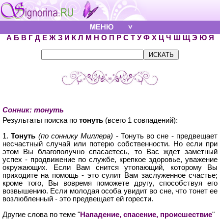
А
Б
В
Г
Д
Е
Ж
З
И
К
Л
М
Н
О
П
Р
С
Т
У
Ф
Х
Ц
Ч
Ш
Щ
Э
Ю
Я
Сонник: тонуть
Результаты поиска по
тонуть
(всего 1 совпадений):
1.
Тонуть
(по соннику Миллера)
- Тонуть во сне - предвещает
несчастный случай или потерю собственности. Но если при
этом Вы благополучно спасаетесь, то Вас ждет заметный
успех - продвижение по службе, крепкое здоровье, уважение
окружающих. Если Вам снится утопающий, которому Вы
приходите на помощь - это сулит Вам заслуженное счастье;
кроме того, Вы вовремя поможете другу, способствуя его
возвышению. Если молодая особа увидит во сне, что тонет ее
возлюбленный - это предвещает ей горести.
Другие слова по теме "
Нападение, спасение, происшествие
"