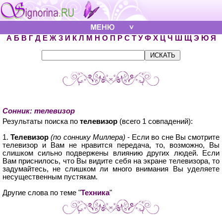
А
Б
В
Г
Д
Е
Ж
З
И
К
Л
М
Н
О
П
Р
С
Т
У
Ф
Х
Ц
Ч
Ш
Щ
Э
Ю
Я
Сонник: телевизор
Результаты поиска по
телевизор
(всего 1 совпадений):
1.
Телевизор
(по соннику Миллера)
- Если во сне Вы смотрите
телевизор и Вам не нравится передача, то, возможно, Вы
слишком сильно подвержены влиянию других людей. Если
Вам приснилось, что Вы видите себя на экране телевизора, то
задумайтесь, не слишком ли много внимания Вы уделяете
несущественным пустякам.
Другие слова по теме "
Техника
"