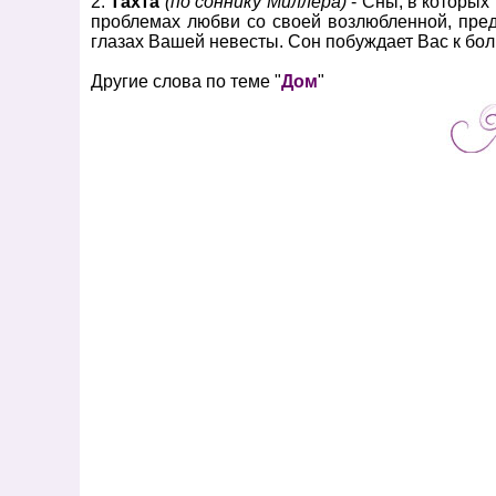
2.
Тахта
(по соннику Миллера)
- Сны, в которых
проблемах любви со своей возлюбленной, пред
глазах Вашей невесты. Сон побуждает Вас к бол
Другие слова по теме "
Дом
"