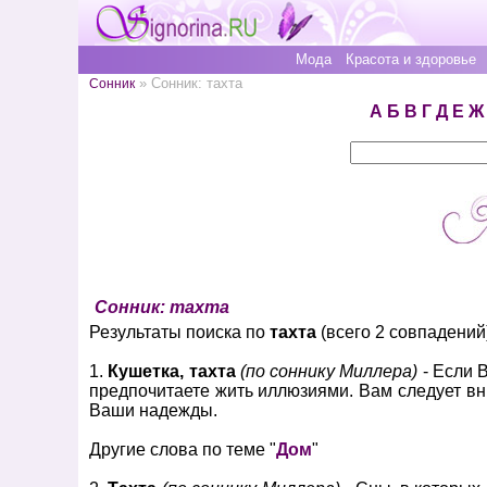
Мода
Красота и здоровье
» Сонник: тахта
Сонник
А
Б
В
Г
Д
Е
Ж
Сонник: тахта
Результаты поиска по
тахта
(всего 2 совпадений
1.
Кушетка, тахта
(по соннику Миллера)
- Если 
предпочитаете жить иллюзиями. Вам следует вни
Ваши надежды.
Другие слова по теме "
Дом
"