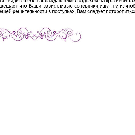
 Вы видите себя наслаждающимся отдыхом на красивой та
вещает, что Ваши завистливые соперники ищут пути, что
ьшей решительности в поступках; Вам следует поторопитьс