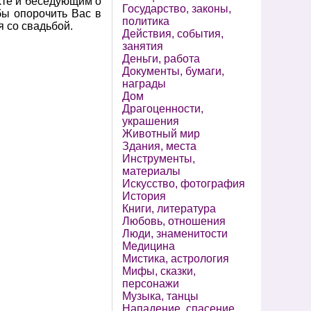
хте и беседующим о
Государство, законы,
бы опорочить Вас в
политика
я со свадьбой.
Действия, события,
занятия
Деньги, работа
Документы, бумаги,
награды
Дом
Драгоценности,
украшения
Животный мир
Здания, места
Инструменты,
материалы
Искусство, фотография
История
Книги, литература
Любовь, отношения
Люди, знаменитости
Медицина
Мистика, астрология
Мифы, сказки,
персонажи
Музыка, танцы
Нападение, спасение,