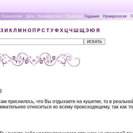
Психология
Дети
Калейдоскоп
Рецепты
Гадания
Нумерология
Г
З
И
К
Л
М
Н
О
П
Р
С
Т
У
Ф
Х
Ц
Ч
Ш
Щ
Э
Ю
Я
):
Вам приснилось, что Вы отдыхаете на кушетке, то в реальн
мательнее относиться ко всему происходящему, так как то