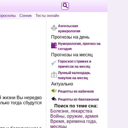
ороскопы
Сонник
Тесты онлайн
Ангельская
нумерология
Прогнозы на день
Нумерология, прогноз на
сегодня
Прогнозы на месяц
Гороскоп стрижек и
причёсок на месяц
Лунный календарь
покупок на месяц
Актуально
Рецепты из кабачков
ой жизни Вы нередко
Рецепты из баклажанов
лько тогда сбудутся
Поиск по теме сна:
Болезни, лекарства
Войны, оружие, армия
Время, времена года,
месяцы