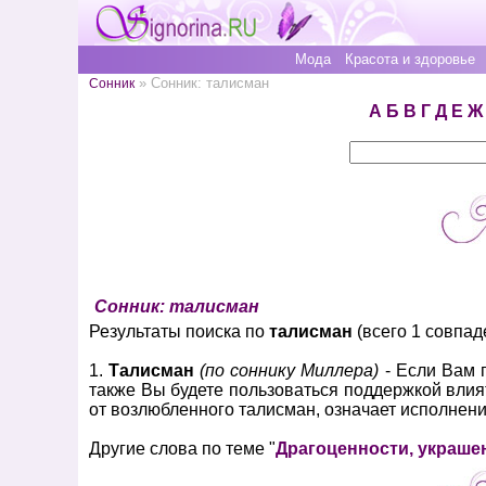
Мода
Красота и здоровье
» Сонник: талисман
Сонник
А
Б
В
Г
Д
Е
Ж
Сонник: талисман
Результаты поиска по
талисман
(всего 1 совпад
1.
Талисман
(по соннику Миллера)
- Если Вам п
также Вы будете пользоваться поддержкой влия
от возлюбленного талисман, означает исполнени
Другие слова по теме "
Драгоценности, украше