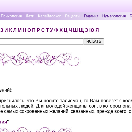
Психология
Дети
Калейдоскоп
Рецепты
Гадания
Нумерология
Г
З
И
К
Л
М
Н
О
П
Р
С
Т
У
Ф
Х
Ц
Ч
Ш
Щ
Э
Ю
Я
ений):
риснилось, что Вы носите талисман, то Вам повезет с кол
тельных людей. Для молодой женщины сон, в котором она 
е самых сокровенных желаний, связанных, прежде всего, с
ния
"