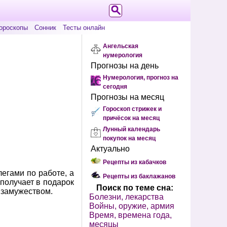
ороскопы
Сонник
Тесты онлайн
Ангельская
нумерология
Прогнозы на день
Нумерология, прогноз на
сегодня
Прогнозы на месяц
Гороскоп стрижек и
причёсок на месяц
Лунный календарь
покупок на месяц
Актуально
Рецепты из кабачков
легами по работе, а
Рецепты из баклажанов
получает в подарок
Поиск по теме сна:
 замужеством.
Болезни, лекарства
Войны, оружие, армия
Время, времена года,
месяцы