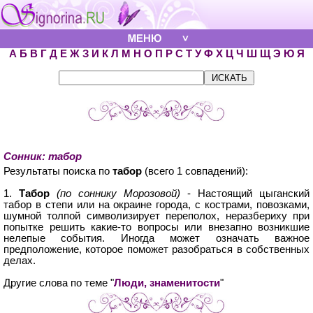
А
Б
В
Г
Д
Е
Ж
З
И
К
Л
М
Н
О
П
Р
С
Т
У
Ф
Х
Ц
Ч
Ш
Щ
Э
Ю
Я
Сонник: табор
Результаты поиска по
табор
(всего 1 совпадений):
1.
Табор
(по соннику Морозовой)
- Настоящий цыганский
табор в степи или на окраине города, с кострами, повозками,
шумной толпой символизирует переполох, неразбериху при
попытке решить какие-то вопросы или внезапно возникшие
нелепые события. Иногда может означать важное
предположение, которое поможет разобраться в собственных
делах.
Другие слова по теме "
Люди, знаменитости
"