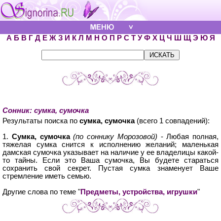
А
Б
В
Г
Д
Е
Ж
З
И
К
Л
М
Н
О
П
Р
С
Т
У
Ф
Х
Ц
Ч
Ш
Щ
Э
Ю
Я
Сонник: сумка, сумочка
Результаты поиска по
сумка, сумочка
(всего 1 совпадений):
1.
Сумка, сумочка
(по соннику Морозовой)
- Любая полная,
тяжелая сумка снится к исполнению желаний; маленькая
дамская сумочка указывает на наличие у ее владелицы какой-
то тайны. Если это Ваша сумочка, Вы будете стараться
сохранить свой секрет. Пустая сумка знаменует Ваше
стремление иметь семью.
Другие слова по теме "
Предметы, устройства, игрушки
"