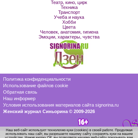
Театр, кино, цирк
Техника
Транспорт
Учеба и наука
Хобби
Цвета
Человек, анатомия, гигиена
Эмоции, характеры, чувства
Политика конфиденциальности
Использование файлов cookie
Обратная связь
Наш информер
Условия использования материалов сайта signorina.ru
Женский журнал Синьорина © 2009-2026
Наш веб-сайт использует технологию куки (cookies) в своей работе. Продолжая
использовать наш сайт, вы разрешаете нашему сайту сохранять куки на вашем
устройстве. Нажав кнопку ОК, вы позволяете нашему веб-сайту показывать вам