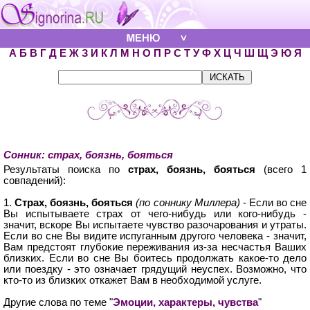
А
Б
В
Г
Д
Е
Ж
З
И
К
Л
М
Н
О
П
Р
С
Т
У
Ф
Х
Ц
Ч
Ш
Щ
Э
Ю
Я
Сонник: страх, боязнь, бояться
Результаты поиска по
страх, боязнь, бояться
(всего 1
совпадений):
1.
Страх, боязнь, бояться
(по соннику Миллера)
- Если во сне
Вы испытываете страх от чего-нибудь или кого-нибудь -
значит, вскоре Вы испытаете чувство разочарования и утраты.
Если во сне Вы видите испуганным другого человека - значит,
Вам предстоят глубокие переживания из-за несчастья Ваших
близких. Если во сне Вы боитесь продолжать какое-то дело
или поездку - это означает грядущий неуспех. Возможно, что
кто-то из близких откажет Вам в необходимой услуге.
Другие слова по теме "
Эмоции, характеры, чувства
"