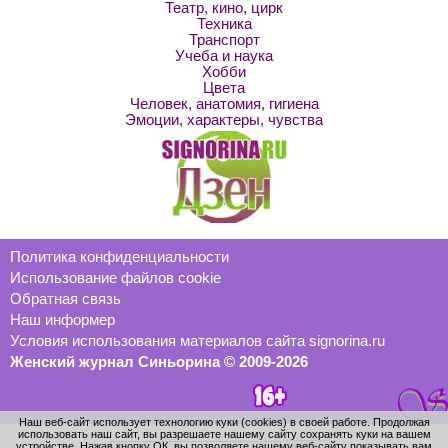
Театр, кино, цирк
Техника
Транспорт
Учеба и наука
Хобби
Цвета
Человек, анатомия, гигиена
Эмоции, характеры, чувства
Политика конфиденциальности
Использование файлов cookie
Обратная связь
Наш информер
Условия использования материалов сайта signorina.ru
Женский журнал Синьорина © 2009-2026
Наш веб-сайт использует технологию куки (cookies) в своей работе. Продолжая
использовать наш сайт, вы разрешаете нашему сайту сохранять куки на вашем
устройстве. Нажав кнопку ОК, вы позволяете нашему веб-сайту показывать вам