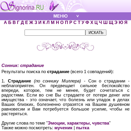
А
Б
В
Г
Д
Е
Ж
З
И
К
Л
М
Н
О
П
Р
С
Т
У
Ф
Х
Ц
Ч
Ш
Щ
Э
Ю
Я
Сонник: страдание
Результаты поиска по
страдание
(всего 1 совпадений):
1.
Страдание
(по соннику Миллера)
- Сон о страдании -
неблагоприятен. Он предвещает сильное беспокойство
впереди, которое, тем не менее, будет сочетаться с
радостями. Если во сне Вы страдаете от потери денег или
имущества - это означает, что болезнь или упадок в делах
Ваших близких, болезненно отразятся на Вашем душевном
равновесии и Вам потребуется большое усилие, чтобы не
растеряться.
Другие слова по теме "
Эмоции, характеры, чувства
"
Также можно посмотреть:
мученик
|
пытка