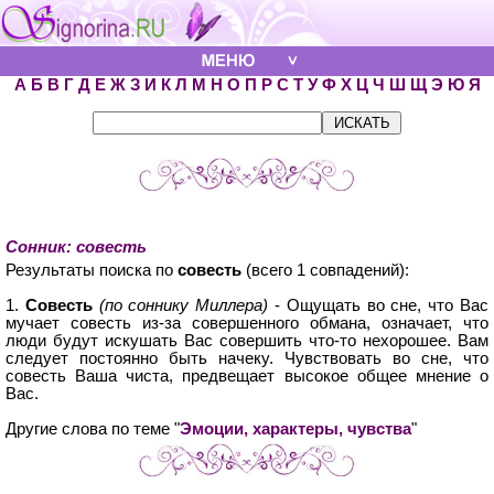
А
Б
В
Г
Д
Е
Ж
З
И
К
Л
М
Н
О
П
Р
С
Т
У
Ф
Х
Ц
Ч
Ш
Щ
Э
Ю
Я
Сонник: совесть
Результаты поиска по
совесть
(всего 1 совпадений):
1.
Совесть
(по соннику Миллера)
- Ощущать во сне, что Вас
мучает совесть из-за совершенного обмана, означает, что
люди будут искушать Вас совершить что-то нехорошее. Вам
следует постоянно быть начеку. Чувствовать во сне, что
совесть Ваша чиста, предвещает высокое общее мнение о
Вас.
Другие слова по теме "
Эмоции, характеры, чувства
"