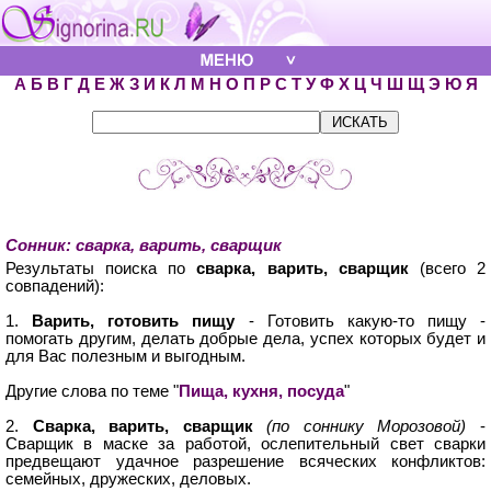
А
Б
В
Г
Д
Е
Ж
З
И
К
Л
М
Н
О
П
Р
С
Т
У
Ф
Х
Ц
Ч
Ш
Щ
Э
Ю
Я
Сонник: сварка, варить, сварщик
Результаты поиска по
сварка, варить, сварщик
(всего 2
совпадений):
1.
Варить, готовить пищу
- Готовить какую-то пищу -
помогать другим, делать добрые дела, успех которых будет и
для Вас полезным и выгодным.
Другие слова по теме "
Пища, кухня, посуда
"
2.
Сварка, варить, сварщик
(по соннику Морозовой)
-
Сварщик в маске за работой, ослепительный свет сварки
предвещают удачное разрешение всяческих конфликтов:
семейных, дружеских, деловых.