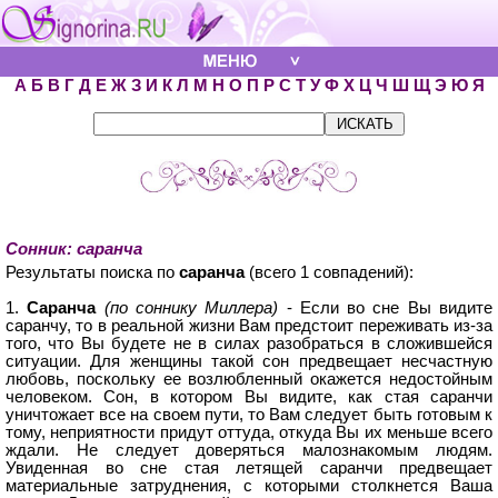
А
Б
В
Г
Д
Е
Ж
З
И
К
Л
М
Н
О
П
Р
С
Т
У
Ф
Х
Ц
Ч
Ш
Щ
Э
Ю
Я
Сонник: саранча
Результаты поиска по
саранча
(всего 1 совпадений):
1.
Саранча
(по соннику Миллера)
- Если во сне Вы видите
саранчу, то в реальной жизни Вам предстоит переживать из-за
того, что Вы будете не в силах разобраться в сложившейся
ситуации. Для женщины такой сон предвещает несчастную
любовь, поскольку ее возлюбленный окажется недостойным
человеком. Сон, в котором Вы видите, как стая саранчи
уничтожает все на своем пути, то Вам следует быть готовым к
тому, неприятности придут оттуда, откуда Вы их меньше всего
ждали. Не следует доверяться малознакомым людям.
Увиденная во сне стая летящей саранчи предвещает
материальные затруднения, с которыми столкнется Ваша