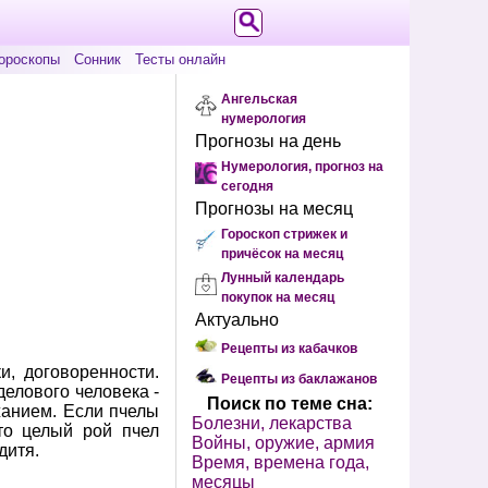
ороскопы
Сонник
Тесты онлайн
Ангельская
нумерология
Прогнозы на день
Нумерология, прогноз на
сегодня
Прогнозы на месяц
Гороскоп стрижек и
причёсок на месяц
Лунный календарь
покупок на месяц
Актуально
Рецепты из кабачков
, договоренности.
Рецепты из баклажанов
елового человека -
Поиск по теме сна:
жанием. Если пчелы
Болезни, лекарства
что целый рой пчел
Войны, оружие, армия
дитя.
Время, времена года,
месяцы