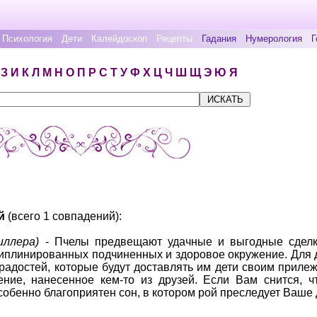
Психология
Дети
Калейдоскоп
Рецепты
Гадания
Нумерология
Г
З
И
К
Л
М
Н
О
П
Р
С
Т
У
Ф
Х
Ц
Ч
Ш
Щ
Э
Ю
Я
й
(всего 1 совпадений):
иллера)
- Пчелы предвещают удачные и выгодные сделки
иплинированных подчиненных и здоровое окружение. Для д
о радостей, которые будут доставлять им дети своим приле
ение, нанесенное кем-то из друзей. Если Вам снится, 
собенно благоприятен сон, в котором рой преследует Ваше 