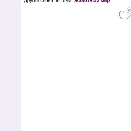
Другие слова по теме "
Животный мир
"