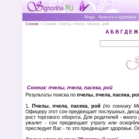
Мода
Красота и здоровье
» Сонник: пчелы, пчела, пасека, рой
Сонник
А
Б
В
Г
Д
Е
Ж
Сонник: пчелы, пчела, пасека, рой
Результаты поиска по
пчелы, пчела, пасека, ро
1.
Пчелы, пчела, пасека, рой
(по соннику М
Офицеру этот сон предвещает послушных, дисц
рост торгового оборота. Для родителей - мног
ужалит - сон предвещает утрату или оскорбл
преследует Вас - то это предвещает здоровье. О