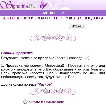
А
Б
В
Г
Д
Е
Ж
З
И
К
Л
М
Н
О
П
Р
С
Т
У
Ф
Х
Ц
Ч
Ш
Щ
Э
Ю
Я
Сонник: проверка
Результаты поиска по
проверка
(всего 1 совпадений):
1.
Проверка
(по соннику Морозовой)
- Проверять что-то или
кого-то - заподозрить, что Вас обманывает кто-то из близких.
Если проверка касается Вас - подозревать во лжи или
неблаговидных поступках будут именно Вас.
Другие слова по теме "
Разное
"
Ангельская нумерология