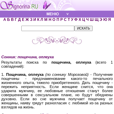
А
Б
В
Г
Д
Е
Ж
З
И
К
Л
М
Н
О
П
Р
С
Т
У
Ф
Х
Ц
Ч
Ш
Щ
Э
Ю
Я
Сонник: пощечина, оплеуха
Результаты поиска по
пощечина, оплеуха
(всего 1
совпадений):
1.
Пощечина, оплеуха
(по соннику Морозовой)
- Получение
пощечины - предзнаменование какого-то печального
жизненного опыта, тяжело приобретенного. Дать пощечину -
пережить неприятность. Если женщине снится, что она
ударила мужчину, ее любовные отношения станут более
совершенными в сексуальном плане, но будут обеднены
духовно. Если во сне мужчина получает пощечину от
женщины, наяву грядут разногласия с любимой из-за разных
взглядов на жизнь.