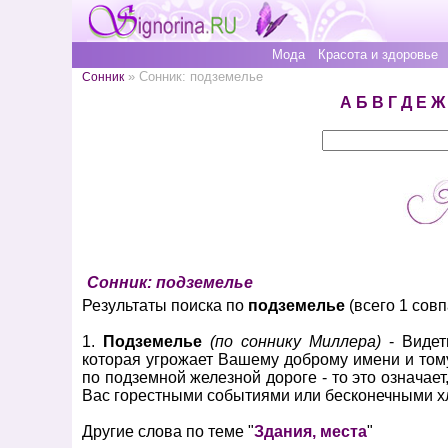
Мода
Красота и здоровье
» Сонник: подземелье
Сонник
А
Б
В
Г
Д
Е
Ж
Сонник: подземелье
Результаты поиска по
подземелье
(всего 1 совп
1.
Подземелье
(по соннику Миллера)
- Видет
которая угрожает Вашему доброму имени и тому
по подземной железной дороге - то это означае
Вас горестными событиями или бесконечными х
Другие слова по теме "
Здания, места
"