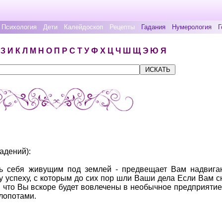
Психология
Дети
Калейдоскоп
Рецепты
Гадания
Нумерология
Г
З
И
К
Л
М
Н
О
П
Р
С
Т
У
Ф
Х
Ц
Ч
Ш
Щ
Э
Ю
Я
адений):
ь себя живущим под землей - предвещает Вам надвига
 успеху, с которым до сих пор шли Ваши дела Если Вам сн
т, что Вы вскоре будет вовлечены в необычное предприятие
лопотами.