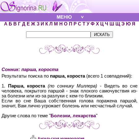
А
Б
В
Г
Д
Е
Ж
З
И
К
Л
М
Н
О
П
Р
С
Т
У
Ф
Х
Ц
Ч
Ш
Щ
Э
Ю
Я
Сонник: парша, короста
Результаты поиска по
парша, короста
(всего 1 совпадений):
1.
Парша, короста
(по соннику Миллера)
- Видеть во сне
человека, покрытого паршой - знак плохого самочувствия из-
за болезни или из-за разлуки с кем-то близким.
Если во сне Ваша собственная голова поражена паршой,
значит, Вам лично угрожает болезнь или несчастный случай.
Другие слова по теме "
Болезни, лекарства
"
Ангельская нумерология