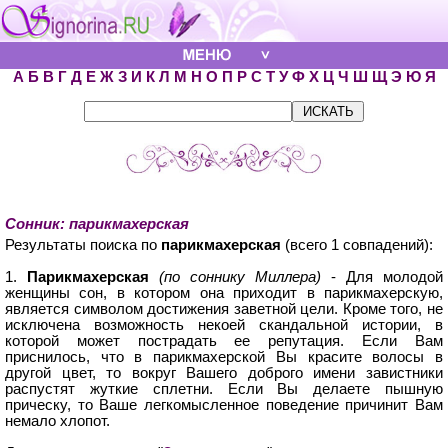
А
Б
В
Г
Д
Е
Ж
З
И
К
Л
М
Н
О
П
Р
С
Т
У
Ф
Х
Ц
Ч
Ш
Щ
Э
Ю
Я
Сонник: парикмахерская
Результаты поиска по
парикмахерская
(всего 1 совпадений):
1.
Парикмахерская
(по соннику Миллера)
- Для молодой
женщины сон, в котором она приходит в парикмахерскую,
является символом достижения заветной цели. Кроме того, не
исключена возможность некоей скандальной истории, в
которой может пострадать ее репутация. Если Вам
приснилось, что в парикмахерской Вы красите волосы в
другой цвет, то вокруг Вашего доброго имени завистники
распустят жуткие сплетни. Если Вы делаете пышную
прическу, то Ваше легкомысленное поведение причинит Вам
немало хлопот.