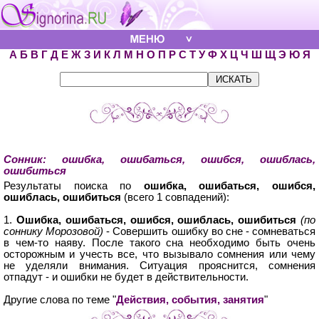
А
Б
В
Г
Д
Е
Ж
З
И
К
Л
М
Н
О
П
Р
С
Т
У
Ф
Х
Ц
Ч
Ш
Щ
Э
Ю
Я
Сонник: ошибка, ошибаться, ошибся, ошиблась,
ошибиться
Результаты поиска по
ошибка, ошибаться, ошибся,
ошиблась, ошибиться
(всего 1 совпадений):
1.
Ошибка, ошибаться, ошибся, ошиблась, ошибиться
(по
соннику Морозовой)
- Совершить ошибку во сне - сомневаться
в чем-то наяву. После такого сна необходимо быть очень
осторожным и учесть все, что вызывало сомнения или чему
не уделяли внимания. Ситуация прояснится, сомнения
отпадут - и ошибки не будет в действительности.
Другие слова по теме "
Действия, события, занятия
"