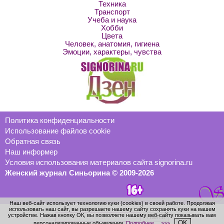
Техника
Транспорт
Учеба и наука
Хобби
Цвета
Человек, анатомия, гигиена
Эмоции, характеры, чувства
Политика конфиденциальности
Использование файлов cookie
Обратная связь
Наш информер
Условия использования материалов сайта signorina.ru
Женский журнал Синьорина © 2009-2026
Наш веб-сайт использует технологию куки (cookies) в своей работе. Продолжая
использовать наш сайт, вы разрешаете нашему сайту сохранять куки на вашем
устройстве. Нажав кнопку ОК, вы позволяете нашему веб-сайту показывать вам
OK
персонализированные объявления.
Подробнее… >>>