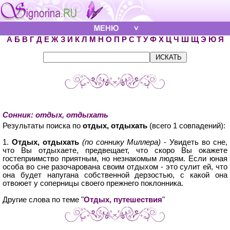
А
Б
В
Г
Д
Е
Ж
З
И
К
Л
М
Н
О
П
Р
С
Т
У
Ф
Х
Ц
Ч
Ш
Щ
Э
Ю
Я
Сонник: отдых, отдыхать
Результаты поиска по
отдых, отдыхать
(всего 1 совпадений):
1.
Отдых, отдыхать
(по соннику Миллера)
- Увидеть во сне,
что Вы отдыхаете, предвещает, что скоро Вы окажете
гостеприимство приятным, но незнакомым людям. Если юная
особа во сне разочарована своим отдыхом - это сулит ей, что
она будет напугана собственной дерзостью, с какой она
отвоюет у соперницы своего прежнего поклонника.
Другие слова по теме "
Отдых, путешествия
"