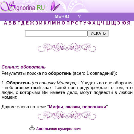
А
Б
В
Г
Д
Е
Ж
З
И
К
Л
М
Н
О
П
Р
С
Т
У
Ф
Х
Ц
Ч
Ш
Щ
Э
Ю
Я
Сонник: оборотень
Результаты поиска по
оборотень
(всего 1 совпадений):
1.
Оборотень
(по соннику Миллера)
- Увидеть во сне оборотня
- неблагоприятный знак. Такой сон предупреждает о том, что
люди, с которыми Вы имеете дело, могут подвести в любой
момент.
Другие слова по теме "
Мифы, сказки, персонажи
"
Ангельская нумерология