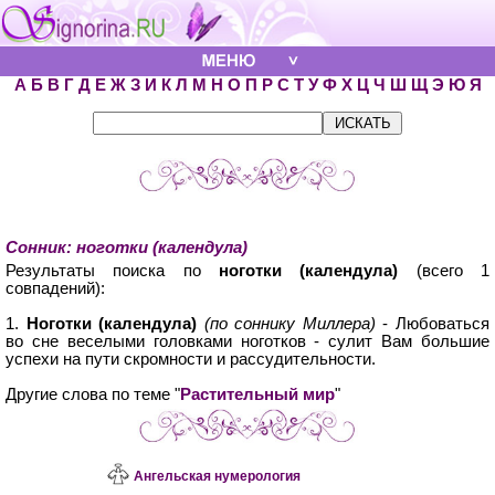
А
Б
В
Г
Д
Е
Ж
З
И
К
Л
М
Н
О
П
Р
С
Т
У
Ф
Х
Ц
Ч
Ш
Щ
Э
Ю
Я
Сонник: ноготки (календула)
Результаты поиска по
ноготки (календула)
(всего 1
совпадений):
1.
Ноготки (календула)
(по соннику Миллера)
- Любоваться
во сне веселыми головками ноготков - сулит Вам большие
успехи на пути скромности и рассудительности.
Другие слова по теме "
Растительный мир
"
Ангельская нумерология