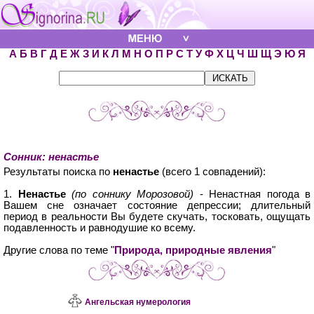
А
Б
В
Г
Д
Е
Ж
З
И
К
Л
М
Н
О
П
Р
С
Т
У
Ф
Х
Ц
Ч
Ш
Щ
Э
Ю
Я
Сонник: ненастье
Результаты поиска по
ненастье
(всего 1 совпадений):
1.
Ненастье
(по соннику Морозовой)
- Ненастная погода в
Вашем сне означает состояние депрессии; длительный
период в реальности Вы будете скучать, тосковать, ощущать
подавленность и равнодушие ко всему.
Другие слова по теме "
Природа, природные явления
"
Ангельская нумерология