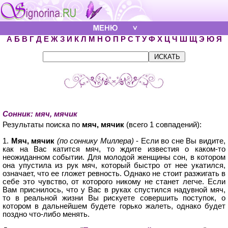
А
Б
В
Г
Д
Е
Ж
З
И
К
Л
М
Н
О
П
Р
С
Т
У
Ф
Х
Ц
Ч
Ш
Щ
Э
Ю
Я
Сонник: мяч, мячик
Результаты поиска по
мяч, мячик
(всего 1 совпадений):
1.
Мяч, мячик
(по соннику Миллера)
- Если во сне Вы видите,
как на Вас катится мяч, то ждите известия о каком-то
неожиданном событии. Для молодой женщины сон, в котором
она упустила из рук мяч, который быстро от нее укатился,
означает, что ее гложет ревность. Однако не стоит разжигать в
себе это чувство, от которого никому не станет легче. Если
Вам приснилось, что у Вас в руках спустился надувной мяч,
то в реальной жизни Вы рискуете совершить поступок, о
котором в дальнейшем будете горько жалеть, однако будет
поздно что-либо менять.